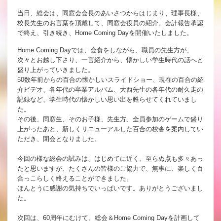
当日、総会は、同窓会会長のあいさつからはじまり、理事長様、
校長先生のお言葉を頂戴して、同窓会役員の紹介、会計報告承認
で終え、引き続き、Home Coming Dayを開催いたしました。
Home Coming Dayでは、会食をしながら、職員の先生方が、
次々とお越し下さり、一言紹介から、懐かしい学生時代の話へと
盛り上がっていきました。
50数年前からの百合の懐かしいスライドショー、現在の百合の紹
介ビデオ、各年代の卒業アルバム、大西先生の各年代の耐久走の
記録など、学生時代の懐かしい思い出を甦らせてくれていまし
た。
その後、同窓生、そのお子様、先生方、全員参加のゲームで盛り
上がったあと、新しくリニューアルした百合の校舎を案内してい
ただき、閉会となりました。
今回の様な総会の試みは、はじめてに近く、至らぬ点も多々あっ
たと思いますが、たくさんの皆様のご協力で、無事に、楽しく百
合っこらしく終えることができました。
ほんとうに感謝の気持ちでいっぱいです。ありがとうございまし
た。
次回は、60周年にむけて、総会＆Home Coming Dayを計画して